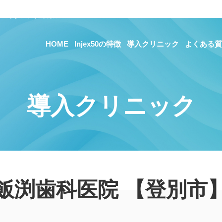
ェックスメディカル
HOME
Injex50の特徴
導入クリニック
よくある質
導入クリニック
飯渕歯科医院 【登別市