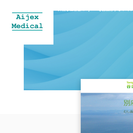
針無し注射器のInjex50をお届けする
アイジ